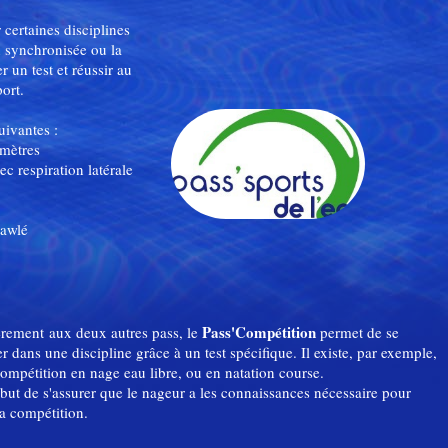
 certaines disciplines
 synchronisée ou la
 un test et réussir au
port.
suivantes :
mètres
c respiration latérale
rawlé
Pass'Compétition
erement aux deux autres pass, le
permet de se
er dans une discipline grâce à un test spécifique. Il existe, par exemple,
ompétition en nage eau libre, ou en natation course.
 but de s'assurer que le nageur a les connaissances nécessaire pour
la compétition.