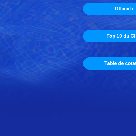
Officiels
Top 10 du C
Table de cota