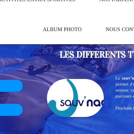
ALBUM PHOTO
NOUS CON
LES DIFFERENTS T
sauv'
Le
permet d'
assurer s
parcours e
Prochain t