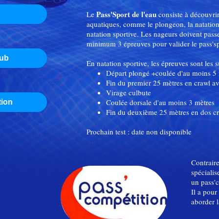
Pass'Sport de l'eau
Le
consiste à découvrir
aquatiques, comme le plongeon, la natation
natation sportive. Les nageurs doivent passer
minimum 3 épreuves pour valider le pass's
lub
En natation sportive, les épreuves sont les 
Départ plongé +coulée d'au moins 5 
Fin du premier 25 mètres en crawl ave
Virage culbute
Coulée dorsale d'au moins 3 mètres
tion
Fin du deuxième 25 mètres en dos c
Prochain test : date non disponible
Contrair
spécialis
un pass'c
Il a pour
aborder 